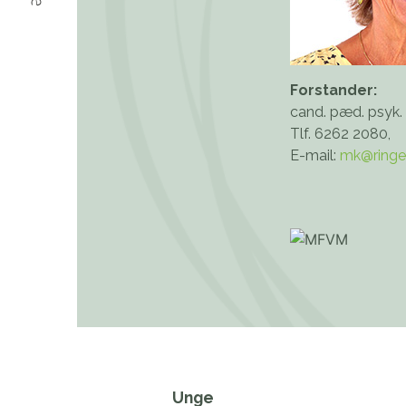
Forstander:
cand. pæd. psyk.
Tlf. 6262 2080,
E-mail:
mk@ringe
Unge