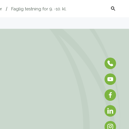
r
Faglig testning for 9. -10. kl.