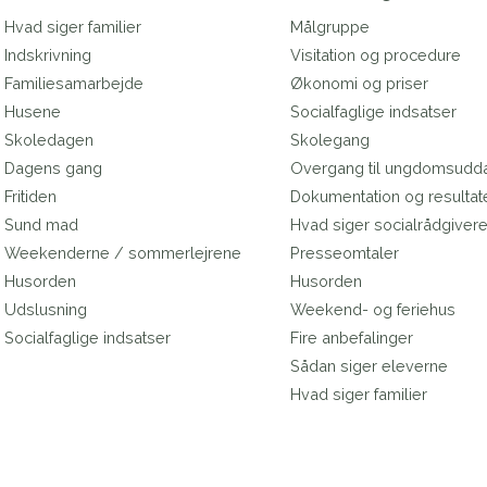
Hvad siger familier
Målgruppe
Indskrivning
Visitation og procedure
Familiesamarbejde
Økonomi og priser
Husene
Socialfaglige indsatser
Skoledagen
Skolegang
Dagens gang
Overgang til ungdomsudd
Fritiden
Dokumentation og resultat
Sund mad
Hvad siger socialrådgiver
Weekenderne / sommerlejrene
Presseomtaler
Husorden
Husorden
Udslusning
Weekend- og feriehus
Socialfaglige indsatser
Fire anbefalinger
Sådan siger eleverne
Hvad siger familier