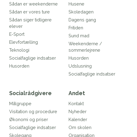
Sådan er weekenderne
Husene
Sådan er vores ture
Skoledagen
Sådan siger tidligere
Dagens gang
elever
Fritiden
E-Sport
Sund mad
Elevfortælling
Weekenderne /
Teknologi
sommerlejrene
Socialfaglige indsatser
Husorden
Husorden
Udslusning
Socialfaglige indsatser
Socialrådgivere
Andet
Målgruppe
Kontakt
Visitation og procedure
Nyheder
Økonomi og priser
Kalender
Socialfaglige indsatser
Om skolen
Skolegang
Organisation