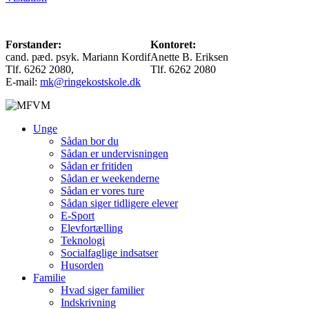
Forstander:
Kontoret:
cand. pæd. psyk. Mariann Kordif
Anette B. Eriksen
Tlf. 6262 2080,
Tlf. 6262 2080
E-mail:
mk@ringekostskole.dk
Unge
Sådan bor du
Sådan er undervisningen
Sådan er fritiden
Sådan er weekenderne
Sådan er vores ture
Sådan siger tidligere elever
E-Sport
Elevfortælling
Teknologi
Socialfaglige indsatser
Husorden
Familie
Hvad siger familier
Indskrivning