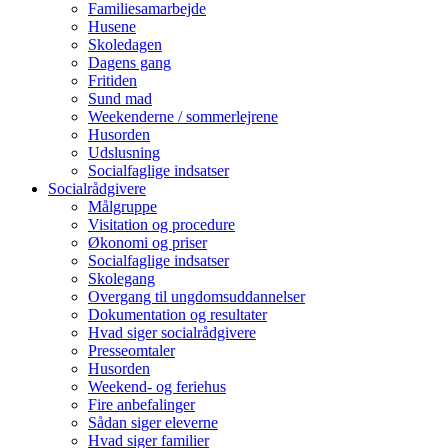
Familiesamarbejde
Husene
Skoledagen
Dagens gang
Fritiden
Sund mad
Weekenderne / sommerlejrene
Husorden
Udslusning
Socialfaglige indsatser
Socialrådgivere
Målgruppe
Visitation og procedure
Økonomi og priser
Socialfaglige indsatser
Skolegang
Overgang til ungdomsuddannelser
Dokumentation og resultater
Hvad siger socialrådgivere
Presseomtaler
Husorden
Weekend- og feriehus
Fire anbefalinger
Sådan siger eleverne
Hvad siger familier