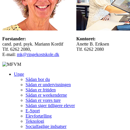
Forstander:
Kontoret:
cand. pæd. psyk. Mariann Kordif
Anette B. Eriksen
Tlf. 6262 2080,
Tlf. 6262 2080
E-mail:
mk@ringekostskole.dk
Unge
Sådan bor du
Sådan er undervisningen
Sådan er fritiden
Sådan er weekenderne
Sådan er vores ture
Sådan siger tidligere elever
E-Sport
Elevfortælling
Teknologi
Socialfaglige indsatser