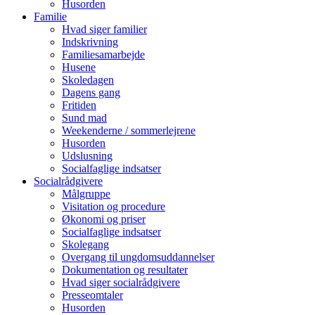
Husorden
Familie
Hvad siger familier
Indskrivning
Familiesamarbejde
Husene
Skoledagen
Dagens gang
Fritiden
Sund mad
Weekenderne / sommerlejrene
Husorden
Udslusning
Socialfaglige indsatser
Socialrådgivere
Målgruppe
Visitation og procedure
Økonomi og priser
Socialfaglige indsatser
Skolegang
Overgang til ungdomsuddannelser
Dokumentation og resultater
Hvad siger socialrådgivere
Presseomtaler
Husorden