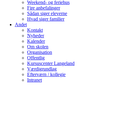
Weekend- og feriehus
Fire anbefalinger
Sådan siger eleverne
Hvad siger familier
Andet
Kontakt
Nyheder
Kalender
Om skolen
Organisation
Offentlig
Kursuscenter Langeland
Værdigrundlag
Efterværn / kollegie
Intranet