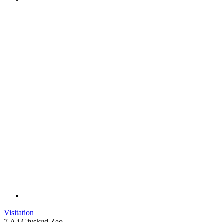
Visitation
7.A i Givskud Zoo