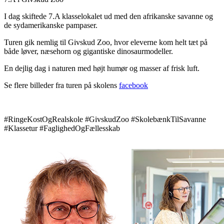
I dag skiftede 7.A klasselokalet ud med den afrikanske savanne og
de sydamerikanske pampaser.
Turen gik nemlig til Givskud Zoo, hvor eleverne kom helt tæt på
både løver, næsehorn og gigantiske dinosaurmodeller.
En dejlig dag i naturen med højt humør og masser af frisk luft.
Se flere billeder fra turen på skolens
facebook
#RingeKostOgRealskole #GivskudZoo #SkolebænkTilSavanne
#Klassetur #FaglighedOgFællesskab