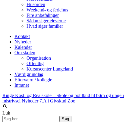
Husorden
Weekend- og feriehus
Fire anbefalinger
Sådan siger eleverne
Hvad siger familier
Kontakt
Nyheder
Kalender
Om skolen
Organisation
Offentlig
Kursuscenter Langeland
Værdigrundlag
Efterværn / kollegie
Intranet
Ringe Kost- og Realskole – Skole og botilbud til børn og unge i
mistrivsel
Nyheder
7.A i Givskud Zoo
Luk
Søg