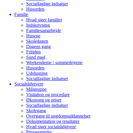
Socialfaglige indsatser
Husorden
Familie
Hvad siger familier
Indskrivning
Familiesamarbejde
Husene
Skoledagen
Dagens gang
Fritiden
Sund mad
Weekenderne / sommerlejrene
Husorden
Udslusning
Socialfaglige indsatser
Socialrådgivere
Målgruppe
Visitation og procedure
Økonomi og priser
Socialfaglige indsatser
Skolegang
Overgang til ungdomsuddannelser
Dokumentation og resultater
Hvad siger socialrådgivere
Presseomtaler