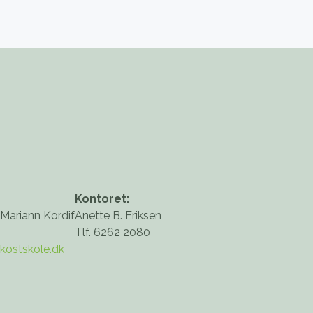
Kontoret:
 Mariann Kordif
Anette B. Eriksen
Tlf. 6262 2080
kostskole.dk