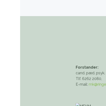
Forstander:
cand. pæd. psyk.
Tlf. 6262 2080,
E-mail:
mk@ringe