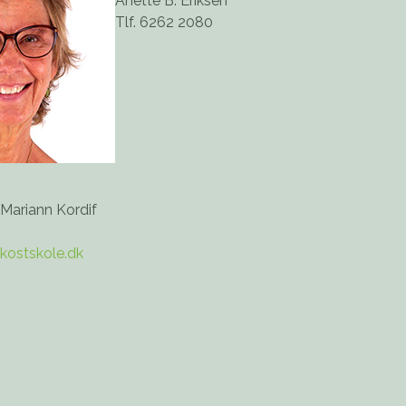
Anette B. Eriksen
Tlf. 6262 2080
 Mariann Kordif
kostskole.dk