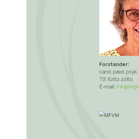
Forstander:
cand. pæd. psyk.
Tlf. 6262 2080,
E-mail:
mk@ringe