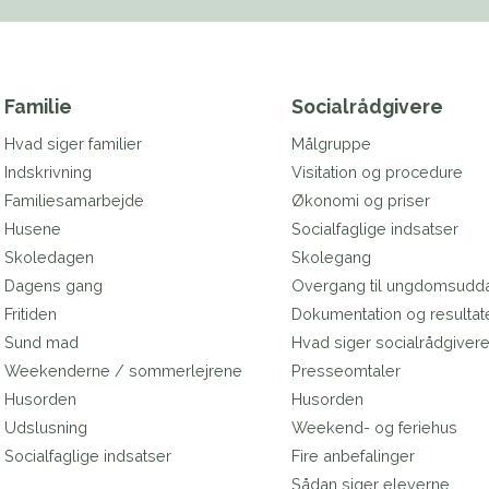
Familie
Socialrådgivere
Hvad siger familier
Målgruppe
Indskrivning
Visitation og procedure
Familiesamarbejde
Økonomi og priser
Husene
Socialfaglige indsatser
Skoledagen
Skolegang
Dagens gang
Overgang til ungdomsudd
Fritiden
Dokumentation og resultat
Sund mad
Hvad siger socialrådgiver
Weekenderne / sommerlejrene
Presseomtaler
Husorden
Husorden
Udslusning
Weekend- og feriehus
Socialfaglige indsatser
Fire anbefalinger
Sådan siger eleverne