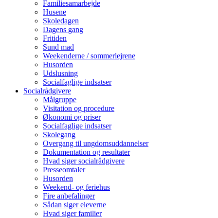
Familiesamarbejde
Husene
Skoledagen
Dagens gang
Fritiden
Sund mad
Weekenderne / sommerlejrene
Husorden
Udslusning
Socialfaglige indsatser
Socialrådgivere
Målgruppe
Visitation og procedure
Økonomi og priser
Socialfaglige indsatser
Skolegang
Overgang til ungdomsuddannelser
Dokumentation og resultater
Hvad siger socialrådgivere
Presseomtaler
Husorden
Weekend- og feriehus
Fire anbefalinger
Sådan siger eleverne
Hvad siger familier