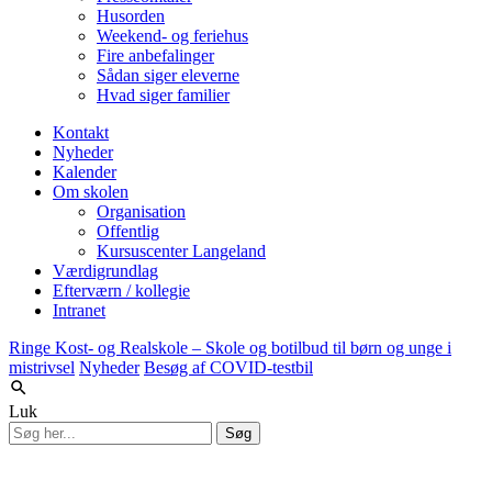
Husorden
Weekend- og feriehus
Fire anbefalinger
Sådan siger eleverne
Hvad siger familier
Kontakt
Nyheder
Kalender
Om skolen
Organisation
Offentlig
Kursuscenter Langeland
Værdigrundlag
Efterværn / kollegie
Intranet
Ringe Kost- og Realskole – Skole og botilbud til børn og unge i
mistrivsel
Nyheder
Besøg af COVID-testbil
Luk
Søg