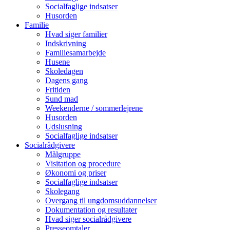
Socialfaglige indsatser
Husorden
Familie
Hvad siger familier
Indskrivning
Familiesamarbejde
Husene
Skoledagen
Dagens gang
Fritiden
Sund mad
Weekenderne / sommerlejrene
Husorden
Udslusning
Socialfaglige indsatser
Socialrådgivere
Målgruppe
Visitation og procedure
Økonomi og priser
Socialfaglige indsatser
Skolegang
Overgang til ungdomsuddannelser
Dokumentation og resultater
Hvad siger socialrådgivere
Presseomtaler