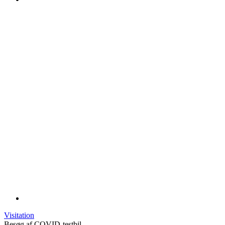
Visitation
Besøg af COVID-testbil