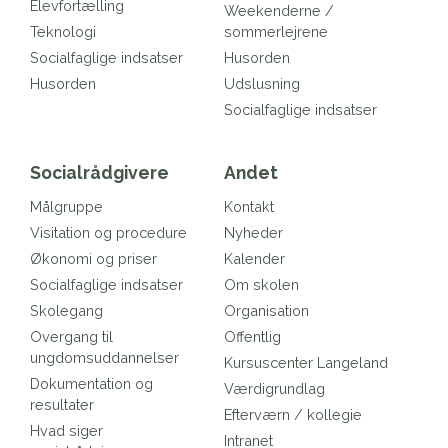
Elevfortælling
Weekenderne /
Teknologi
sommerlejrene
Socialfaglige indsatser
Husorden
Husorden
Udslusning
Socialfaglige indsatser
Socialrådgivere
Andet
Målgruppe
Kontakt
Visitation og procedure
Nyheder
Økonomi og priser
Kalender
Socialfaglige indsatser
Om skolen
Skolegang
Organisation
Overgang til
Offentlig
ungdomsuddannelser
Kursuscenter Langeland
Dokumentation og
Værdigrundlag
resultater
Efterværn / kollegie
Hvad siger
Intranet