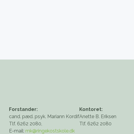
Forstander:
Kontoret:
cand. pæd. psyk. Mariann Kordif
Anette B. Eriksen
Tlf. 6262 2080,
Tlf. 6262 2080
E-mail:
mk@ringekostskole.dk