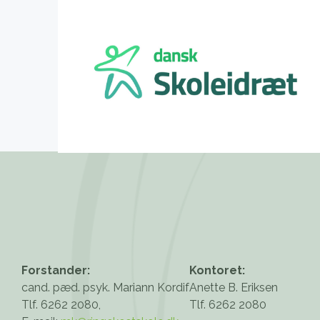
Forstander:
Kontoret:
cand. pæd. psyk. Mariann Kordif
Anette B. Eriksen
Tlf. 6262 2080,
Tlf. 6262 2080