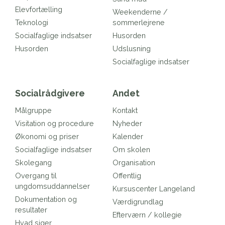
Elevfortælling
Weekenderne /
Teknologi
sommerlejrene
Socialfaglige indsatser
Husorden
Husorden
Udslusning
Socialfaglige indsatser
Socialrådgivere
Andet
Målgruppe
Kontakt
Visitation og procedure
Nyheder
Økonomi og priser
Kalender
Socialfaglige indsatser
Om skolen
Skolegang
Organisation
Overgang til
Offentlig
ungdomsuddannelser
Kursuscenter Langeland
Dokumentation og
Værdigrundlag
resultater
Efterværn / kollegie
Hvad siger