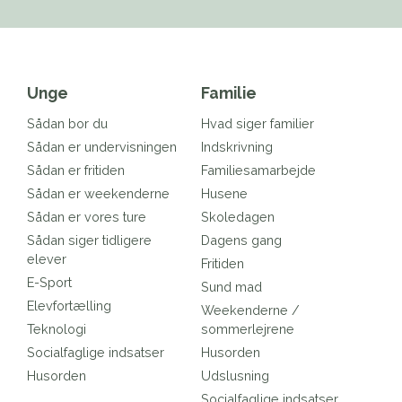
Unge
Familie
Sådan bor du
Hvad siger familier
Sådan er undervisningen
Indskrivning
Sådan er fritiden
Familiesamarbejde
Sådan er weekenderne
Husene
Sådan er vores ture
Skoledagen
Sådan siger tidligere
Dagens gang
elever
Fritiden
E-Sport
Sund mad
Elevfortælling
Weekenderne /
Teknologi
sommerlejrene
Socialfaglige indsatser
Husorden
Husorden
Udslusning
Socialfaglige indsatser