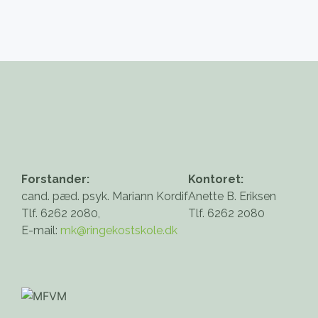
Forstander:
Kontoret:
cand. pæd. psyk. Mariann Kordif
Anette B. Eriksen
Tlf. 6262 2080,
Tlf. 6262 2080
E-mail:
mk@ringekostskole.dk