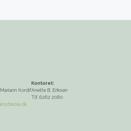
Kontoret:
 Mariann Kordif
Anette B. Eriksen
Tlf. 6262 2080
kostskole.dk