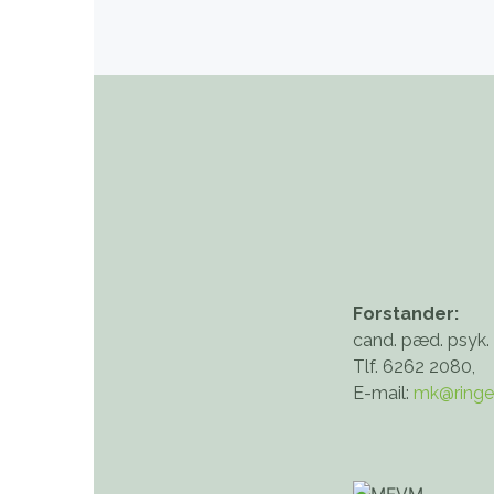
Forstander:
cand. pæd. psyk.
Tlf. 6262 2080,
E-mail:
mk@ringe