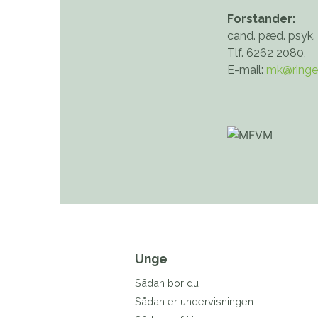
Forstander:
cand. pæd. psyk.
Tlf. 6262 2080,
E-mail:
mk@ringe
Unge
Sådan bor du
Sådan er undervisningen