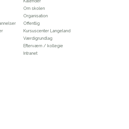
Kalender
Om skolen
Organisation
annelser
Offentlig
er
Kursuscenter Langeland
e
Værdigrundlag
Efterværn / kollegie
Intranet