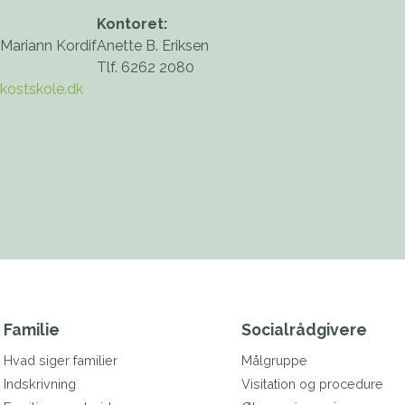
Kontoret:
 Mariann Kordif
Anette B. Eriksen
Tlf. 6262 2080
kostskole.dk
Familie
Socialrådgivere
Hvad siger familier
Målgruppe
Indskrivning
Visitation og procedure