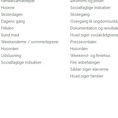
Familiesamarbejde
Økonomi og priser
Husene
Socialfaglige indsatser
Skoledagen
Skolegang
Dagens gang
Overgang til ungdomsudd
Fritiden
Dokumentation og resultat
Sund mad
Hvad siger socialrådgiver
Weekenderne / sommerlejrene
Presseomtaler
Husorden
Husorden
Udslusning
Weekend- og feriehus
Socialfaglige indsatser
Fire anbefalinger
Sådan siger eleverne
Hvad siger familier