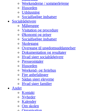
Weekenderne / sommerlejrene
Husorden
Udslusning
Socialfaglige indsatser
Socialrådgivere
Målgruppe
Visitation og procedure
Økonomi og priser
Socialfaglige indsatser
Skolegang
Overgang til ungdomsuddannelser
Dokumentation og resultater
Hvad siger socialrådgivere
Presseomtaler
Husorden
Weekend- og feriehus
Fire anbefalinger
Sådan siger eleverne
Hvad siger familier
Andet
Kontakt
Nyheder
Kalender
Om skolen
Organisation