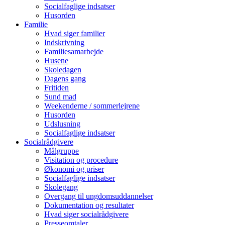
Socialfaglige indsatser
Husorden
Familie
Hvad siger familier
Indskrivning
Familiesamarbejde
Husene
Skoledagen
Dagens gang
Fritiden
Sund mad
Weekenderne / sommerlejrene
Husorden
Udslusning
Socialfaglige indsatser
Socialrådgivere
Målgruppe
Visitation og procedure
Økonomi og priser
Socialfaglige indsatser
Skolegang
Overgang til ungdomsuddannelser
Dokumentation og resultater
Hvad siger socialrådgivere
Presseomtaler