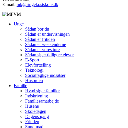
E-mail:
mk@ringekostskole.dk
Unge
Sådan bor du
Sådan er undervisningen
Sådan er fritiden
Sådan er weekenderne
Sådan er vores ture
Sådan siger tidligere elever
E-Sport
Elevfortælling
Teknologi
Socialfaglige indsatser
Husorden
Familie
Hvad siger familier
Indskrivning
Familiesamarbejde
Husene
Skoledagen
Dagens gang
Fritiden
Sund mad