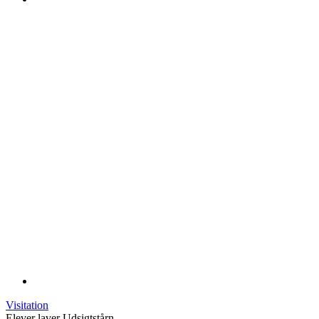
Visitation
Elever laver Udsigtstårn