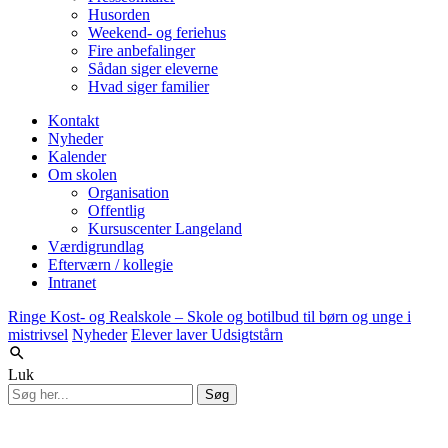
Husorden
Weekend- og feriehus
Fire anbefalinger
Sådan siger eleverne
Hvad siger familier
Kontakt
Nyheder
Kalender
Om skolen
Organisation
Offentlig
Kursuscenter Langeland
Værdigrundlag
Efterværn / kollegie
Intranet
Ringe Kost- og Realskole – Skole og botilbud til børn og unge i
mistrivsel
Nyheder
Elever laver Udsigtstårn
Luk
Søg