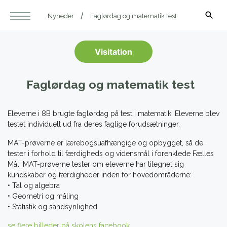
Nyheder
Faglørdag og matematik test
Visitation
Faglørdag og matematik test
Eleverne i 8B brugte faglørdag på test i matematik. Eleverne blev
testet individuelt ud fra deres faglige forudsætninger.
MAT-prøverne er lærebogsuafhængige og opbygget, så de
tester i forhold til færdigheds og vidensmål i forenklede Fælles
Mål. MAT-prøverne tester om eleverne har tilegnet sig
kundskaber og færdigheder inden for hovedområderne:
• Tal og algebra
• Geometri og måling
• Statistik og sandsynlighed
se flere billeder på skolens facebook