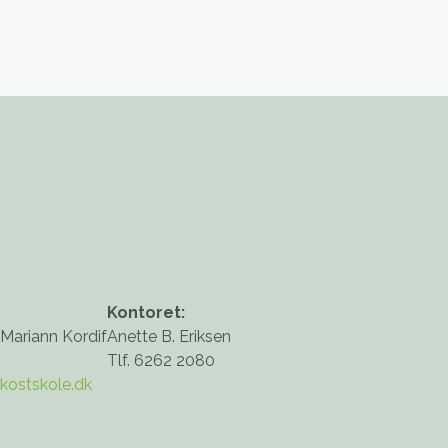
Kontoret:
 Mariann Kordif
Anette B. Eriksen
Tlf. 6262 2080
kostskole.dk