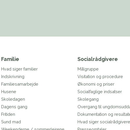
Familie
Socialrådgivere
Hvad siger familier
Målgruppe
Indskrivning
Visitation og procedure
Familiesamarbejde
Økonomi og priser
Husene
Socialfaglige indsatser
Skoledagen
Skolegang
Dagens gang
Overgang til ungdomsudd
Fritiden
Dokumentation og resultat
Sund mad
Hvad siger socialrådgiver
Weekenderne / sommerlejrene
Presseomtaler