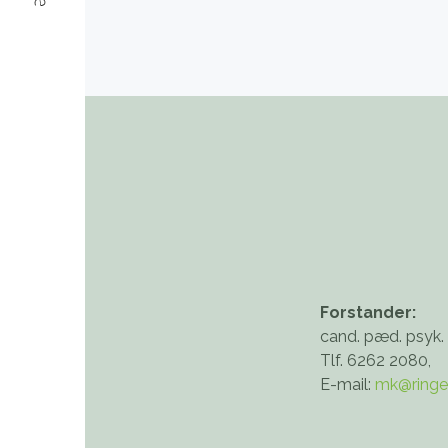
Forstander:
cand. pæd. psyk.
Tlf. 6262 2080,
E-mail:
mk@ringe