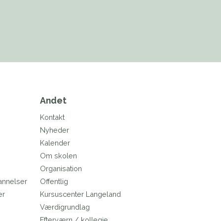
Andet
Kontakt
Nyheder
Kalender
Om skolen
Organisation
annelser
Offentlig
er
Kursuscenter Langeland
e
Værdigrundlag
Efterværn / kollegie