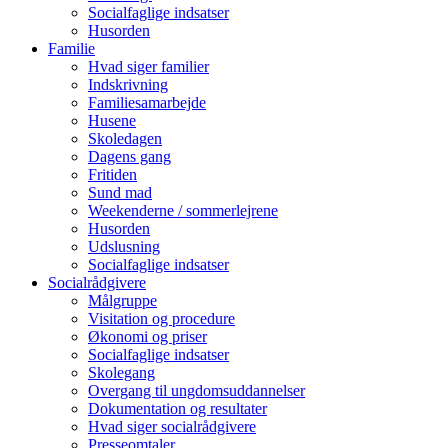
Socialfaglige indsatser
Husorden
Familie
Hvad siger familier
Indskrivning
Familiesamarbejde
Husene
Skoledagen
Dagens gang
Fritiden
Sund mad
Weekenderne / sommerlejrene
Husorden
Udslusning
Socialfaglige indsatser
Socialrådgivere
Målgruppe
Visitation og procedure
Økonomi og priser
Socialfaglige indsatser
Skolegang
Overgang til ungdomsuddannelser
Dokumentation og resultater
Hvad siger socialrådgivere
Presseomtaler