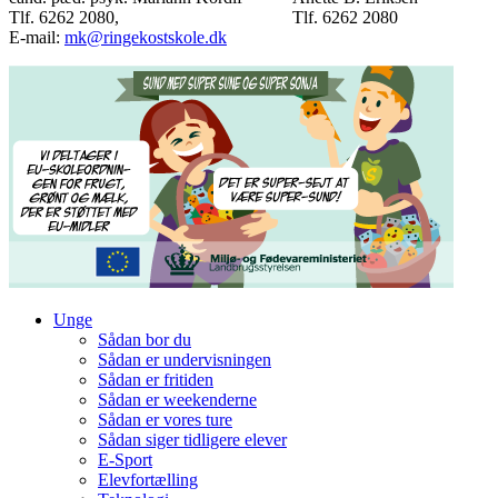
Tlf. 6262 2080,
Tlf. 6262 2080
E-mail:
mk@ringekostskole.dk
Unge
Sådan bor du
Sådan er undervisningen
Sådan er fritiden
Sådan er weekenderne
Sådan er vores ture
Sådan siger tidligere elever
E-Sport
Elevfortælling