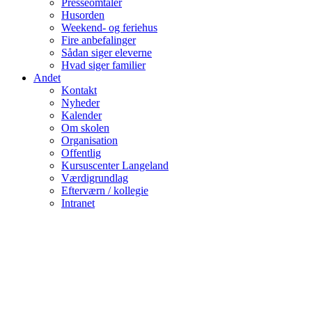
Presseomtaler
Husorden
Weekend- og feriehus
Fire anbefalinger
Sådan siger eleverne
Hvad siger familier
Andet
Kontakt
Nyheder
Kalender
Om skolen
Organisation
Offentlig
Kursuscenter Langeland
Værdigrundlag
Efterværn / kollegie
Intranet