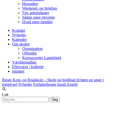
Husorden
Weekend- og feriehus
Fire anbefalinger
Sådan siger eleverne
Hvad siger familier
Kontakt
Nyheder
Kalender
Om skolen
Organisation
Offentlig
Kursuscenter Langeland
Værdigrundlag
Efterværn / kollegie
Intranet
Ringe Kost- og Realskole – Skole og botilbud til børn og unge i
mistrivsel
Nyheder
Forfatterbesøg Sarah Engell
Luk
Søg