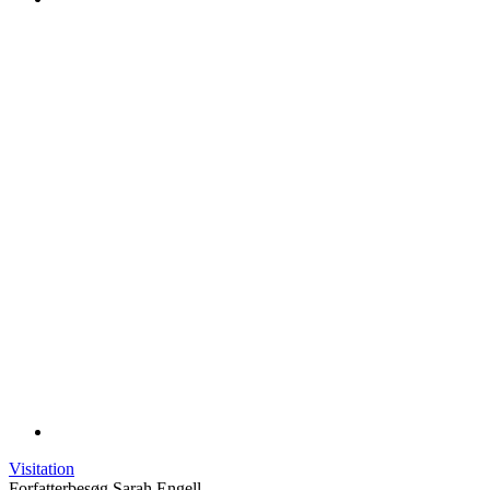
Visitation
Forfatterbesøg Sarah Engell