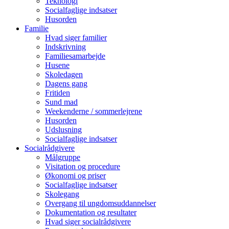
Teknologi
Socialfaglige indsatser
Husorden
Familie
Hvad siger familier
Indskrivning
Familiesamarbejde
Husene
Skoledagen
Dagens gang
Fritiden
Sund mad
Weekenderne / sommerlejrene
Husorden
Udslusning
Socialfaglige indsatser
Socialrådgivere
Målgruppe
Visitation og procedure
Økonomi og priser
Socialfaglige indsatser
Skolegang
Overgang til ungdomsuddannelser
Dokumentation og resultater
Hvad siger socialrådgivere