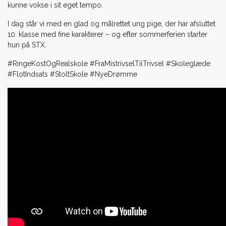
kunne vokse i sit eget tempo.
I dag står vi med en glad og målrettet ung pige, der har afsluttet
10. klasse med fine karakterer – og efter sommerferien starter
hun på STX.
#RingeKostOgRealskole #FraMistrivselTilTrivsel #Skoleglæde
#FlotIndsats #StoltSkole #NyeDrømme