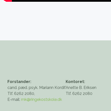
Forstander:
Kontoret:
cand. pæd. psyk. Mariann Kordif
Anette B. Eriksen
Tlf. 6262 2080,
Tlf. 6262 2080
E-mail:
mk@ringekostskole.dk