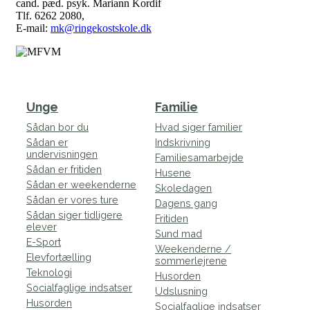
cand. pæd. psyk. Mariann Kordif
Tlf. 6262 2080,
E-mail:
mk@ringekostskole.dk
Unge
Familie
Sådan bor du
Hvad siger familier
Sådan er
Indskrivning
undervisningen
Familiesamarbejde
Sådan er fritiden
Husene
Sådan er weekenderne
Skoledagen
Sådan er vores ture
Dagens gang
Sådan siger tidligere
Fritiden
elever
Sund mad
E-Sport
Weekenderne /
Elevfortælling
sommerlejrene
Teknologi
Husorden
Socialfaglige indsatser
Udslusning
Husorden
Socialfaglige indsatser