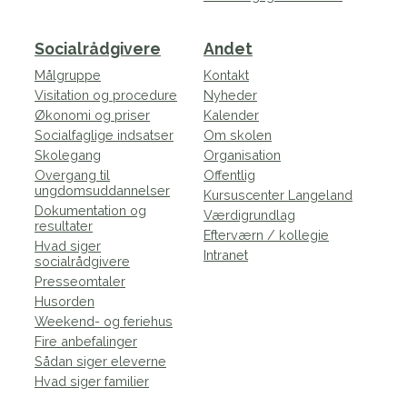
Socialrådgivere
Andet
Målgruppe
Kontakt
Visitation og procedure
Nyheder
Økonomi og priser
Kalender
Socialfaglige indsatser
Om skolen
Skolegang
Organisation
Overgang til
Offentlig
ungdomsuddannelser
Kursuscenter Langeland
Dokumentation og
Værdigrundlag
resultater
Efterværn / kollegie
Hvad siger
Intranet
socialrådgivere
Presseomtaler
Husorden
Weekend- og feriehus
Fire anbefalinger
Sådan siger eleverne
Hvad siger familier