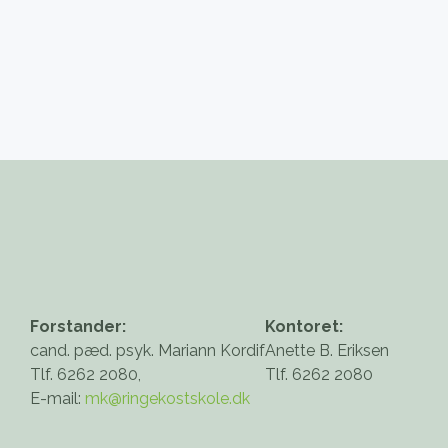
Forstander:
Kontoret:
cand. pæd. psyk. Mariann Kordif
Anette B. Eriksen
Tlf. 6262 2080,
Tlf. 6262 2080
E-mail:
mk@ringekostskole.dk