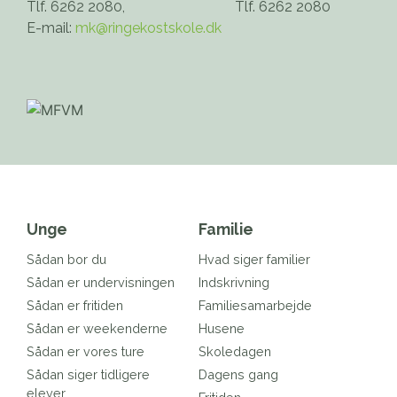
Tlf. 6262 2080,
Tlf. 6262 2080
E-mail:
mk@ringekostskole.dk
Unge
Familie
Sådan bor du
Hvad siger familier
Sådan er undervisningen
Indskrivning
Sådan er fritiden
Familiesamarbejde
Sådan er weekenderne
Husene
Sådan er vores ture
Skoledagen
Sådan siger tidligere
Dagens gang
elever