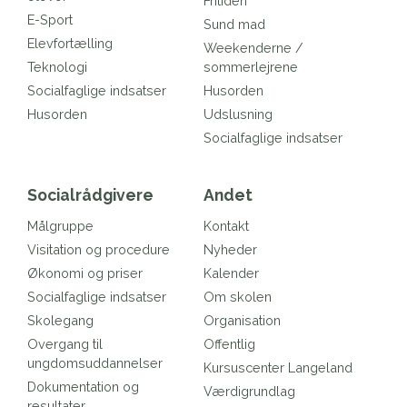
Fritiden
E-Sport
Sund mad
Elevfortælling
Weekenderne /
Teknologi
sommerlejrene
Socialfaglige indsatser
Husorden
Husorden
Udslusning
Socialfaglige indsatser
Socialrådgivere
Andet
Målgruppe
Kontakt
Visitation og procedure
Nyheder
Økonomi og priser
Kalender
Socialfaglige indsatser
Om skolen
Skolegang
Organisation
Overgang til
Offentlig
ungdomsuddannelser
Kursuscenter Langeland
Dokumentation og
Værdigrundlag
resultater