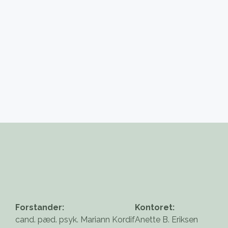
Forstander:
Kontoret:
cand. pæd. psyk. Mariann Kordif
Anette B. Eriksen