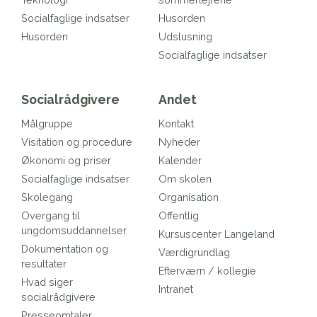
Socialfaglige indsatser
Husorden
Husorden
Udslusning
Socialfaglige indsatser
Socialrådgivere
Andet
Målgruppe
Kontakt
Visitation og procedure
Nyheder
Økonomi og priser
Kalender
Socialfaglige indsatser
Om skolen
Skolegang
Organisation
Overgang til
Offentlig
ungdomsuddannelser
Kursuscenter Langeland
Dokumentation og
Værdigrundlag
resultater
Efterværn / kollegie
Hvad siger
Intranet
socialrådgivere
Presseomtaler