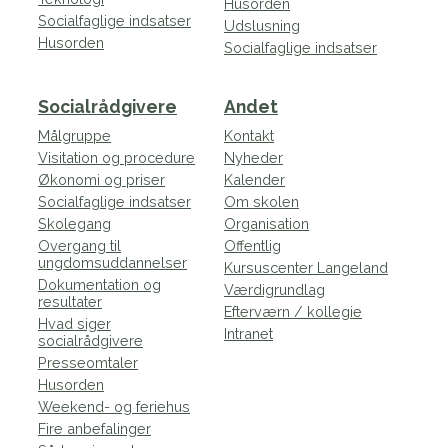
Husorden
Socialfaglige indsatser
Udslusning
Husorden
Socialfaglige indsatser
Socialrådgivere
Andet
Målgruppe
Kontakt
Visitation og procedure
Nyheder
Økonomi og priser
Kalender
Socialfaglige indsatser
Om skolen
Skolegang
Organisation
Overgang til
Offentlig
ungdomsuddannelser
Kursuscenter Langeland
Dokumentation og
Værdigrundlag
resultater
Efterværn / kollegie
Hvad siger
Intranet
socialrådgivere
Presseomtaler
Husorden
Weekend- og feriehus
Fire anbefalinger