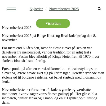
Nyheder
Novemberfest 2025
Visitation
Novemberfest 2025
Novemberfest 2025 på Ringe Kost- og Realskole lørdag den 8.
november.
For mere end 60 år siden, hvor de fleste elever på skolen var
dagelever fra nærområdet, var der tradition for en årlig fest i
november. Festen blev afholdt på Ringe Hotel frem til 1970, hvor
skolens idrætshal stod færdig.
Første punkt på aftenen var skolekomedie – et teaterstykke, som
elever og lærere havde øvet sig på i flere uger. Derefter ryddede man
stolene ud til bordene i siderne, og ballet startede med indmarch og
Jenka.
Novemberfesten er fortsat en af skolens gamle og værdsatte
traditioner, hvor vi tager vores fineste gallatøj på. Her går vi bl.a.
indmarch, danser Jenka og Limbo, og en DJ spiller op til fest og
dans.