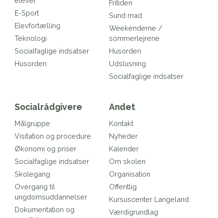
elever
Fritiden
E-Sport
Sund mad
Elevfortælling
Weekenderne /
Teknologi
sommerlejrene
Socialfaglige indsatser
Husorden
Husorden
Udslusning
Socialfaglige indsatser
Socialrådgivere
Andet
Målgruppe
Kontakt
Visitation og procedure
Nyheder
Økonomi og priser
Kalender
Socialfaglige indsatser
Om skolen
Skolegang
Organisation
Overgang til
Offentlig
ungdomsuddannelser
Kursuscenter Langeland
Dokumentation og
Værdigrundlag