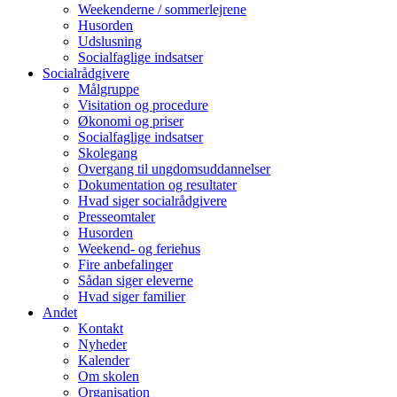
Weekenderne / sommerlejrene
Husorden
Udslusning
Socialfaglige indsatser
Socialrådgivere
Målgruppe
Visitation og procedure
Økonomi og priser
Socialfaglige indsatser
Skolegang
Overgang til ungdomsuddannelser
Dokumentation og resultater
Hvad siger socialrådgivere
Presseomtaler
Husorden
Weekend- og feriehus
Fire anbefalinger
Sådan siger eleverne
Hvad siger familier
Andet
Kontakt
Nyheder
Kalender
Om skolen
Organisation