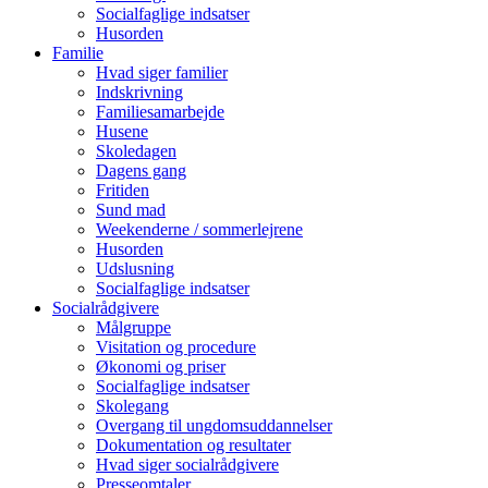
Socialfaglige indsatser
Husorden
Familie
Hvad siger familier
Indskrivning
Familiesamarbejde
Husene
Skoledagen
Dagens gang
Fritiden
Sund mad
Weekenderne / sommerlejrene
Husorden
Udslusning
Socialfaglige indsatser
Socialrådgivere
Målgruppe
Visitation og procedure
Økonomi og priser
Socialfaglige indsatser
Skolegang
Overgang til ungdomsuddannelser
Dokumentation og resultater
Hvad siger socialrådgivere
Presseomtaler