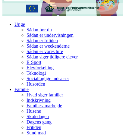
Unge
Sådan bor du
Sådan er undervisningen
Sådan er fritiden
Sådan er weekenderne
Sådan er vores ture
Sådan siger tidligere elever
E-Sport
Elevfortælling
Teknologi
Socialfaglige indsatser
Husorden
Familie
Hvad siger familier
Indskrivning
Familiesamarbejde
Husene
Skoledagen
Dagens gang
Fritiden
Sund mad