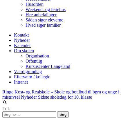
Husorden
Weekend- og feriehus
Fire anbefalinger
Sådan siger eleverne
Hvad siger familier
Kontakt
Nyheder
Kalender
Om skolen
Organisation
Offentlig
Kursuscenter Langeland
Værdigrundlag
Efterværn / kollegie
Intranet
Ringe Kost- og Realskole – Skole og botilbud til børn og unge i
mistrivsel
Nyheder
Sidste skoledag for 10. klasse
Luk
Søg