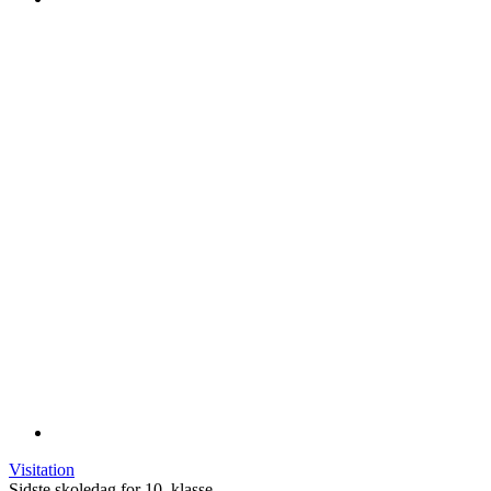
Visitation
Sidste skoledag for 10. klasse