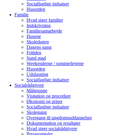
Socialfaglige indsatser
Husorden
Familie
Hvad siger familier
Indskrivning
Familiesamarbejde
Husene
Skoledagen
Dagens gang
Fritiden
Sund mad
Weekenderne / sommerlejrene
Husorden
Udslusning
Socialfaglige indsatser
Socialrådgivere
Målgruppe
Visitation og procedure
Økonomi og priser
Socialfaglige indsatser
Skolegang
Overgang til ungdomsuddannelser
Dokumentation og resultater
Hvad siger socialrådgivere
Presseomtaler