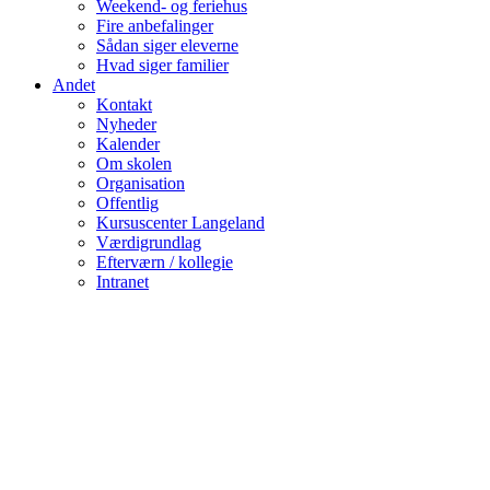
Weekend- og feriehus
Fire anbefalinger
Sådan siger eleverne
Hvad siger familier
Andet
Kontakt
Nyheder
Kalender
Om skolen
Organisation
Offentlig
Kursuscenter Langeland
Værdigrundlag
Efterværn / kollegie
Intranet