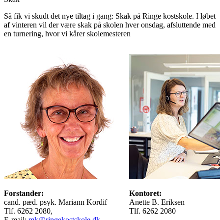
Så fik vi skudt det nye tiltag i gang: Skak på Ringe kostskole. I løbet
af vinteren vil der være skak på skolen hver onsdag, afsluttende med
en turnering, hvor vi kårer skolemesteren
Forstander:
Kontoret:
cand. pæd. psyk. Mariann Kordif
Anette B. Eriksen
Tlf. 6262 2080,
Tlf. 6262 2080
E-mail:
mk@ringekostskole.dk