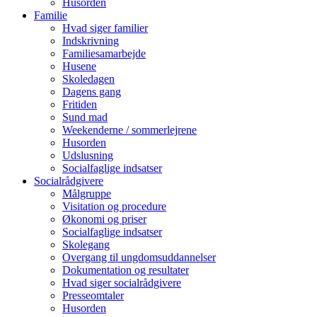
Husorden
Familie
Hvad siger familier
Indskrivning
Familiesamarbejde
Husene
Skoledagen
Dagens gang
Fritiden
Sund mad
Weekenderne / sommerlejrene
Husorden
Udslusning
Socialfaglige indsatser
Socialrådgivere
Målgruppe
Visitation og procedure
Økonomi og priser
Socialfaglige indsatser
Skolegang
Overgang til ungdomsuddannelser
Dokumentation og resultater
Hvad siger socialrådgivere
Presseomtaler
Husorden