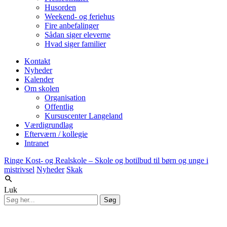
Husorden
Weekend- og feriehus
Fire anbefalinger
Sådan siger eleverne
Hvad siger familier
Kontakt
Nyheder
Kalender
Om skolen
Organisation
Offentlig
Kursuscenter Langeland
Værdigrundlag
Efterværn / kollegie
Intranet
Ringe Kost- og Realskole – Skole og botilbud til børn og unge i
mistrivsel
Nyheder
Skak
Luk
Søg