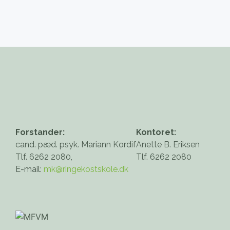
Forstander:
Kontoret:
cand. pæd. psyk. Mariann Kordif
Anette B. Eriksen
Tlf. 6262 2080,
Tlf. 6262 2080
E-mail:
mk@ringekostskole.dk