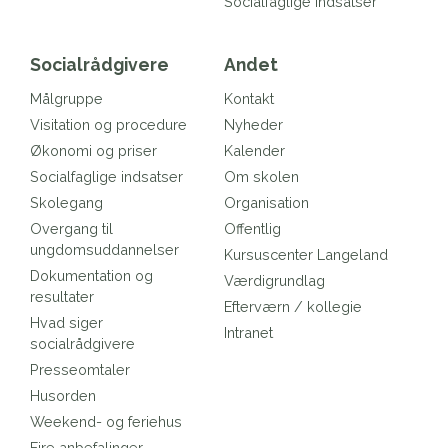
Socialfaglige indsatser
Socialrådgivere
Andet
Målgruppe
Kontakt
Visitation og procedure
Nyheder
Økonomi og priser
Kalender
Socialfaglige indsatser
Om skolen
Skolegang
Organisation
Overgang til
Offentlig
ungdomsuddannelser
Kursuscenter Langeland
Dokumentation og
Værdigrundlag
resultater
Efterværn / kollegie
Hvad siger
Intranet
socialrådgivere
Presseomtaler
Husorden
Weekend- og feriehus
Fire anbefalinger