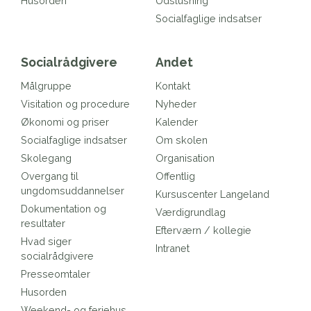
Husorden
Udslusning
Socialfaglige indsatser
Socialrådgivere
Andet
Målgruppe
Kontakt
Visitation og procedure
Nyheder
Økonomi og priser
Kalender
Socialfaglige indsatser
Om skolen
Skolegang
Organisation
Overgang til
Offentlig
ungdomsuddannelser
Kursuscenter Langeland
Dokumentation og
Værdigrundlag
resultater
Efterværn / kollegie
Hvad siger
Intranet
socialrådgivere
Presseomtaler
Husorden
Weekend- og feriehus