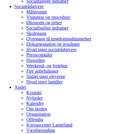
Socialfaglige indsatser
Socialrådgivere
Målgruppe
Visitation og procedure
Økonomi og priser
Socialfaglige indsatser
Skolegang
Overgang til ungdomsuddannelser
Dokumentation og resultater
Hvad siger socialrådgivere
Presseomtaler
Husorden
Weekend- og feriehus
Fire anbefalinger
Sådan siger eleverne
Hvad siger familier
Andet
Kontakt
Nyheder
Kalender
Om skolen
Organisation
Offentlig
Kursuscenter Langeland
Værdigrundlag