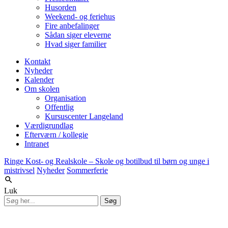
Husorden
Weekend- og feriehus
Fire anbefalinger
Sådan siger eleverne
Hvad siger familier
Kontakt
Nyheder
Kalender
Om skolen
Organisation
Offentlig
Kursuscenter Langeland
Værdigrundlag
Efterværn / kollegie
Intranet
Ringe Kost- og Realskole – Skole og botilbud til børn og unge i
mistrivsel
Nyheder
Sommerferie
Luk
Søg