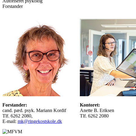
Autoriseret psykolog
Forstander
Forstander:
Kontoret:
cand. pæd. psyk. Mariann Kordif
Anette B. Eriksen
Tlf. 6262 2080,
Tlf. 6262 2080
E-mail:
mk@ringekostskole.dk