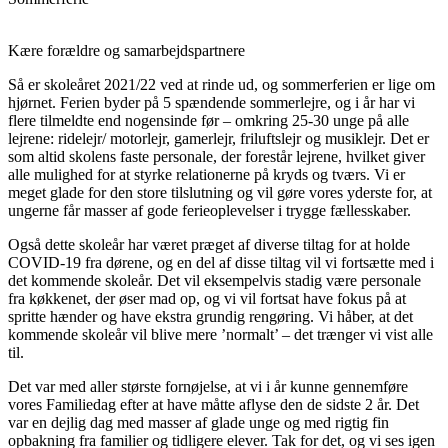
Kære forældre og samarbejdspartnere
Så er skoleåret 2021/22 ved at rinde ud, og sommerferien er lige om
hjørnet. Ferien byder på 5 spændende sommerlejre, og i år har vi
flere tilmeldte end nogensinde før – omkring 25-30 unge på alle
lejrene: ridelejr/ motorlejr, gamerlejr, friluftslejr og musiklejr. Det er
som altid skolens faste personale, der forestår lejrene, hvilket giver
alle mulighed for at styrke relationerne på kryds og tværs. Vi er
meget glade for den store tilslutning og vil gøre vores yderste for, at
ungerne får masser af gode ferieoplevelser i trygge fællesskaber.
Også dette skoleår har været præget af diverse tiltag for at holde
COVID-19 fra dørene, og en del af disse tiltag vil vi fortsætte med i
det kommende skoleår. Det vil eksempelvis stadig være personale
fra køkkenet, der øser mad op, og vi vil fortsat have fokus på at
spritte hænder og have ekstra grundig rengøring. Vi håber, at det
kommende skoleår vil blive mere ’normalt’ – det trænger vi vist alle
til.
Det var med aller største fornøjelse, at vi i år kunne gennemføre
vores Familiedag efter at have måtte aflyse den de sidste 2 år. Det
var en dejlig dag med masser af glade unge og med rigtig fin
opbakning fra familier og tidligere elever. Tak for det, og vi ses igen