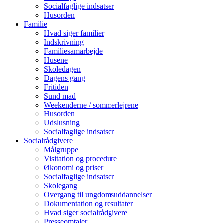
Socialfaglige indsatser
Husorden
Familie
Hvad siger familier
Indskrivning
Familiesamarbejde
Husene
Skoledagen
Dagens gang
Fritiden
Sund mad
Weekenderne / sommerlejrene
Husorden
Udslusning
Socialfaglige indsatser
Socialrådgivere
Målgruppe
Visitation og procedure
Økonomi og priser
Socialfaglige indsatser
Skolegang
Overgang til ungdomsuddannelser
Dokumentation og resultater
Hvad siger socialrådgivere
Presseomtaler