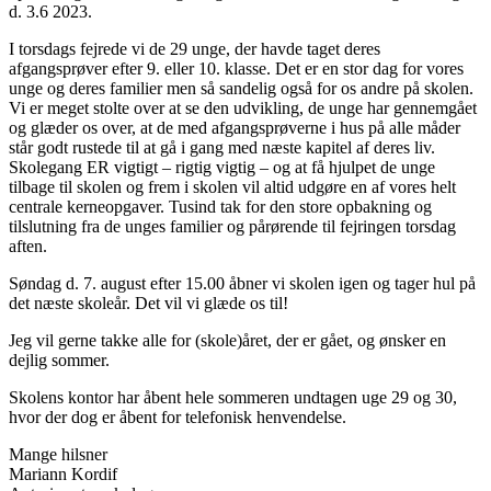
d. 3.6 2023.
I torsdags fejrede vi de 29 unge, der havde taget deres
afgangsprøver efter 9. eller 10. klasse. Det er en stor dag for vores
unge og deres familier men så sandelig også for os andre på skolen.
Vi er meget stolte over at se den udvikling, de unge har gennemgået
og glæder os over, at de med afgangsprøverne i hus på alle måder
står godt rustede til at gå i gang med næste kapitel af deres liv.
Skolegang ER vigtigt – rigtig vigtig – og at få hjulpet de unge
tilbage til skolen og frem i skolen vil altid udgøre en af vores helt
centrale kerneopgaver. Tusind tak for den store opbakning og
tilslutning fra de unges familier og pårørende til fejringen torsdag
aften.
Søndag d. 7. august efter 15.00 åbner vi skolen igen og tager hul på
det næste skoleår. Det vil vi glæde os til!
Jeg vil gerne takke alle for (skole)året, der er gået, og ønsker en
dejlig sommer.
Skolens kontor har åbent hele sommeren undtagen uge 29 og 30,
hvor der dog er åbent for telefonisk henvendelse.
Mange hilsner
Mariann Kordif