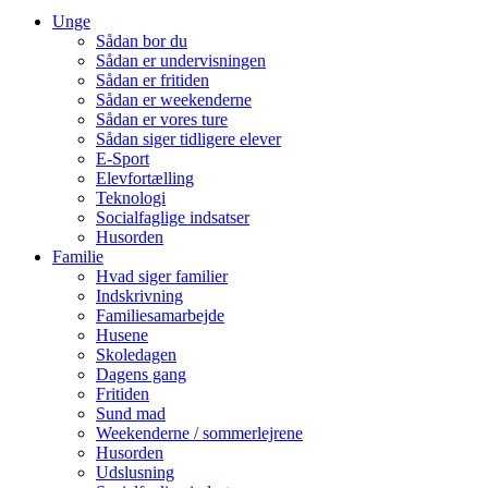
Unge
Sådan bor du
Sådan er undervisningen
Sådan er fritiden
Sådan er weekenderne
Sådan er vores ture
Sådan siger tidligere elever
E-Sport
Elevfortælling
Teknologi
Socialfaglige indsatser
Husorden
Familie
Hvad siger familier
Indskrivning
Familiesamarbejde
Husene
Skoledagen
Dagens gang
Fritiden
Sund mad
Weekenderne / sommerlejrene
Husorden
Udslusning