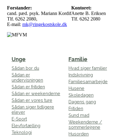
Forstander:
Kontoret:
cand. pæd. psyk. Mariann Kordif
Anette B. Eriksen
Tlf. 6262 2080,
Tlf. 6262 2080
E-mail:
mk@ringekostskole.dk
Unge
Familie
Sådan bor du
Hvad siger familier
Sådan er
Indskrivning
undervisningen
Familiesamarbejde
Sådan er fritiden
Husene
Sådan er weekenderne
Skoledagen
Sådan er vores ture
Dagens gang
Sådan siger tidligere
Fritiden
elever
Sund mad
E-Sport
Weekenderne /
Elevfortælling
sommerlejrene
Teknologi
Husorden