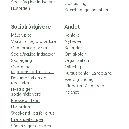
Socialfaglige indsatser
Udslusning
Husorden
Socialfaglige indsatser
Socialrådgivere
Andet
Målgruppe
Kontakt
Visitation og procedure
Nyheder
Økonomi og priser
Kalender
Socialfaglige indsatser
Om skolen
Skolegang
Organisation
Overgang til
Offentlig
ungdomsuddannelser
Kursuscenter Langeland
Dokumentation og
Værdigrundlag
resultater
Efterværn / kollegie
Hvad siger
Intranet
socialrådgivere
Presseomtaler
Husorden
Weekend- og feriehus
Fire anbefalinger
Sådan siger eleverne