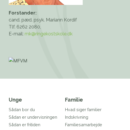
Forstander:
cand. pæd. psyk. Mariann Kordif
Tlf. 6262 2080,
E-mail:
mk@ringekostskole.dk
Unge
Familie
Sådan bor du
Hvad siger familier
Sådan er undervisningen
Indskrivning
Sådan er fritiden
Familiesamarbejde