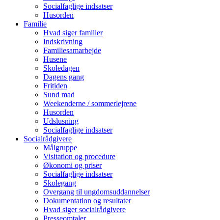
Socialfaglige indsatser
Husorden
Familie
Hvad siger familier
Indskrivning
Familiesamarbejde
Husene
Skoledagen
Dagens gang
Fritiden
Sund mad
Weekenderne / sommerlejrene
Husorden
Udslusning
Socialfaglige indsatser
Socialrådgivere
Målgruppe
Visitation og procedure
Økonomi og priser
Socialfaglige indsatser
Skolegang
Overgang til ungdomsuddannelser
Dokumentation og resultater
Hvad siger socialrådgivere
Presseomtaler