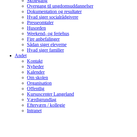
Skolegang
Overgang til ungdomsuddannelser
Dokumentation og resultater
Hvad siger socialrådgivere
Presseomtaler
Husorden
Weekend- og feriehus
Fire anbefalinger
Sådan siger eleverne
Hvad siger familier
Andet
Kontakt
Nyheder
Kalender
Om skolen
Organisation
Offentlig
Kursuscenter Langeland
Værdigrundlag
Efterværn / kollegie
Intranet