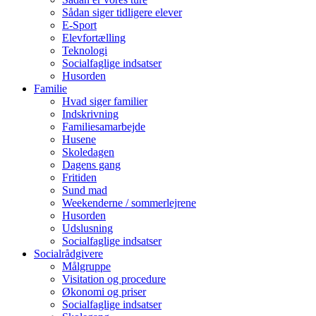
Sådan siger tidligere elever
E-Sport
Elevfortælling
Teknologi
Socialfaglige indsatser
Husorden
Familie
Hvad siger familier
Indskrivning
Familiesamarbejde
Husene
Skoledagen
Dagens gang
Fritiden
Sund mad
Weekenderne / sommerlejrene
Husorden
Udslusning
Socialfaglige indsatser
Socialrådgivere
Målgruppe
Visitation og procedure
Økonomi og priser
Socialfaglige indsatser