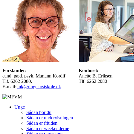
Forstander:
Kontoret:
cand. pæd. psyk. Mariann Kordif
Anette B. Eriksen
Tlf. 6262 2080,
Tlf. 6262 2080
E-mail:
mk@ringekostskole.dk
Unge
Sådan bor du
Sådan er undervisningen
Sådan er fritiden
Sådan er weekenderne
Sådan er vores ture