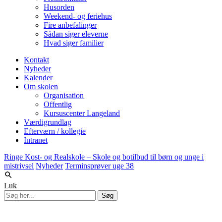
Husorden
Weekend- og feriehus
Fire anbefalinger
Sådan siger eleverne
Hvad siger familier
Kontakt
Nyheder
Kalender
Om skolen
Organisation
Offentlig
Kursuscenter Langeland
Værdigrundlag
Efterværn / kollegie
Intranet
Ringe Kost- og Realskole – Skole og botilbud til børn og unge i
mistrivsel
Nyheder
Terminsprøver uge 38
Luk
Søg