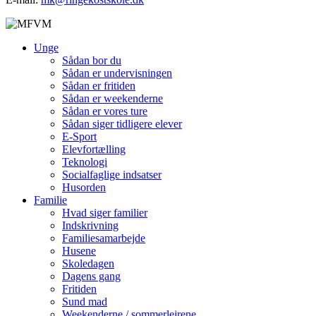
Unge
Sådan bor du
Sådan er undervisningen
Sådan er fritiden
Sådan er weekenderne
Sådan er vores ture
Sådan siger tidligere elever
E-Sport
Elevfortælling
Teknologi
Socialfaglige indsatser
Husorden
Familie
Hvad siger familier
Indskrivning
Familiesamarbejde
Husene
Skoledagen
Dagens gang
Fritiden
Sund mad
Weekenderne / sommerlejrene