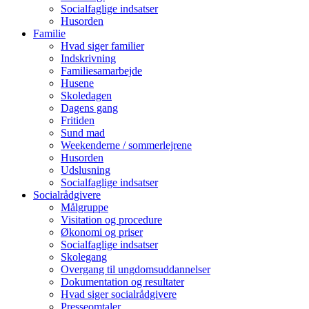
Socialfaglige indsatser
Husorden
Familie
Hvad siger familier
Indskrivning
Familiesamarbejde
Husene
Skoledagen
Dagens gang
Fritiden
Sund mad
Weekenderne / sommerlejrene
Husorden
Udslusning
Socialfaglige indsatser
Socialrådgivere
Målgruppe
Visitation og procedure
Økonomi og priser
Socialfaglige indsatser
Skolegang
Overgang til ungdomsuddannelser
Dokumentation og resultater
Hvad siger socialrådgivere
Presseomtaler