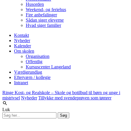
Husorden
Weekend- og feriehus
Fire anbefalinger
Sådan siger eleverne
Hvad siger familier
Kontakt
Nyheder
Kalender
Om skolen
Organisation
Offentlig
Kursuscenter Langeland
Værdigrundlag
Efterværn / kollegie
Intranet
Ringe Kost- og Realskole – Skole og botilbud til børn og unge i
mistrivsel
Nyheder
Tillykke med svendeprøven som tømrer
Luk
Søg