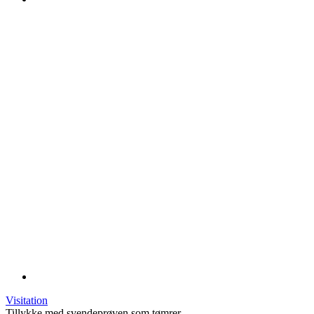
Visitation
Tillykke med svendeprøven som tømrer