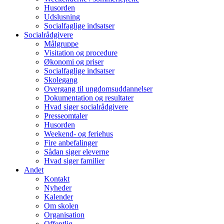
Husorden
Udslusning
Socialfaglige indsatser
Socialrådgivere
Målgruppe
Visitation og procedure
Økonomi og priser
Socialfaglige indsatser
Skolegang
Overgang til ungdomsuddannelser
Dokumentation og resultater
Hvad siger socialrådgivere
Presseomtaler
Husorden
Weekend- og feriehus
Fire anbefalinger
Sådan siger eleverne
Hvad siger familier
Andet
Kontakt
Nyheder
Kalender
Om skolen
Organisation
Offentlig