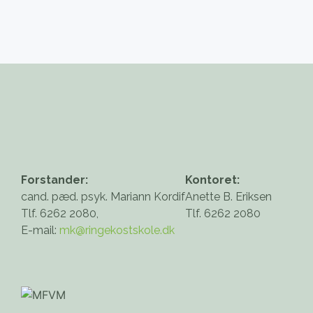
Forstander:
Kontoret:
cand. pæd. psyk. Mariann Kordif
Anette B. Eriksen
Tlf. 6262 2080,
Tlf. 6262 2080
E-mail:
mk@ringekostskole.dk