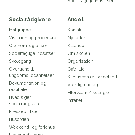
Socialfaglige indsatser
Socialrådgivere
Andet
Målgruppe
Kontakt
Visitation og procedure
Nyheder
Økonomi og priser
Kalender
Socialfaglige indsatser
Om skolen
Skolegang
Organisation
Overgang til
Offentlig
ungdomsuddannelser
Kursuscenter Langeland
Dokumentation og
Værdigrundlag
resultater
Efterværn / kollegie
Hvad siger
Intranet
socialrådgivere
Presseomtaler
Husorden
Weekend- og feriehus
Fire anbefalinger