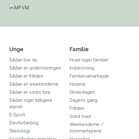
Unge
Familie
Sådan bor du
Hvad siger familier
Sådan er undervisningen
Indskrivning
Sådan er fritiden
Familiesamarbejde
Sådan er weekenderne
Husene
Sådan er vores ture
Skoledagen
Sådan siger tidligere
Dagens gang
elever
Fritiden
E-Sport
Sund mad
Elevfortælling
Weekenderne /
Teknologi
sommerlejrene
Socialfaglige indsatser
Husorden