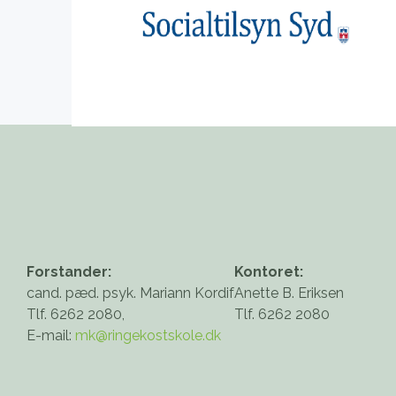
Forstander:
Kontoret:
cand. pæd. psyk. Mariann Kordif
Anette B. Eriksen
Tlf. 6262 2080,
Tlf. 6262 2080
E-mail:
mk@ringekostskole.dk