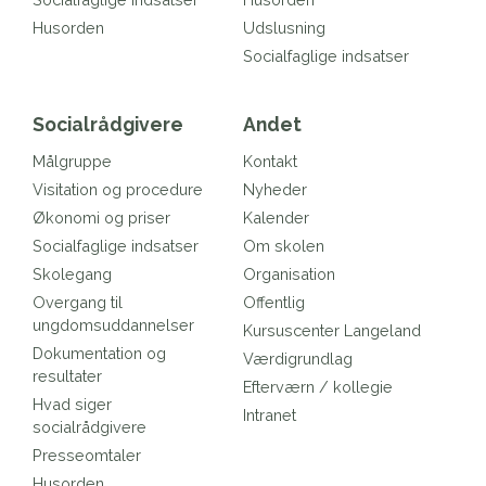
Husorden
Udslusning
Socialfaglige indsatser
Socialrådgivere
Andet
Målgruppe
Kontakt
Visitation og procedure
Nyheder
Økonomi og priser
Kalender
Socialfaglige indsatser
Om skolen
Skolegang
Organisation
Overgang til
Offentlig
ungdomsuddannelser
Kursuscenter Langeland
Dokumentation og
Værdigrundlag
resultater
Efterværn / kollegie
Hvad siger
Intranet
socialrådgivere
Presseomtaler
Husorden