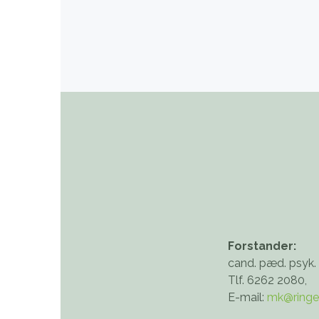
Forstander:
cand. pæd. psyk.
Tlf. 6262 2080,
E-mail:
mk@ringe