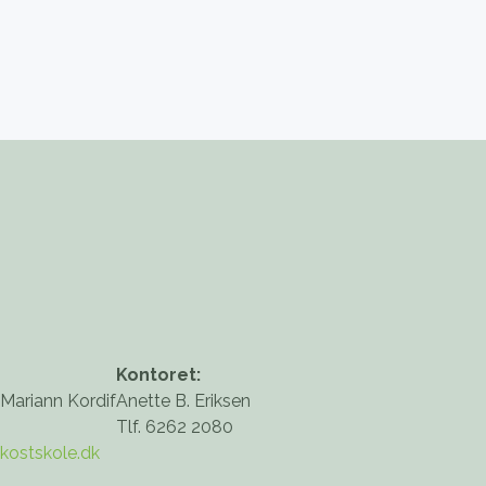
Kontoret:
 Mariann Kordif
Anette B. Eriksen
Tlf. 6262 2080
kostskole.dk