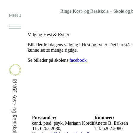
Ringe Kost- og Realskole – Skole og bo
MENU
Valgfag Hest & Rytter
Billeder fra dagens valgfag i Hest og rytter. Det har stå
kunne sætte mange rigtige.
Se billeder på skolens
facebook
Forstander:
Kontoret:
cand. pæd. psyk. Mariann Kordif
Anette B. Eriksen
Tlf. 6262 2080,
Tlf. 6262 2080