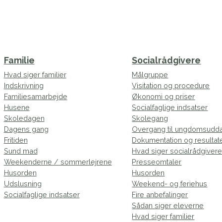
Familie
Socialrådgivere
Hvad siger familier
Målgruppe
Indskrivning
Visitation og procedure
Familiesamarbejde
Økonomi og priser
Husene
Socialfaglige indsatser
Skoledagen
Skolegang
Dagens gang
Overgang til ungdomsudd
Fritiden
Dokumentation og resultat
Sund mad
Hvad siger socialrådgiver
Weekenderne / sommerlejrene
Presseomtaler
Husorden
Husorden
Udslusning
Weekend- og feriehus
Socialfaglige indsatser
Fire anbefalinger
Sådan siger eleverne
Hvad siger familier